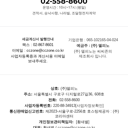
02-558-8600
운영시간 : 10시~17시 (평일)
견적서, 승낙사항, 나라빌, 조달청전자계약
세금계산서 발행안내
기업은행 : 065-102165-04-024
팩스 : 02-867-8601
예금주 : (주) 델피노
이메일 : cczone@cczone.co.kr
(주) 델피노는 씨씨존의
사업자등록증과 계산서용 이메일
제조회사 입니다.
보내주세요.
상호:
(주)델피노
주소:
서울특별시 구로구 디지털로27길36, 608호
전화:
02-558-8600
사업자등록번호:
220-88-34913
[사업자정보확인]
통신판매업신고번호:
제2023-서울구로-2256호 호스팅제공자 : (주)
코리아센터
개인정보관리책임자:
[황새별]
대표:
황새별 /
cczone@cczone.co.kr