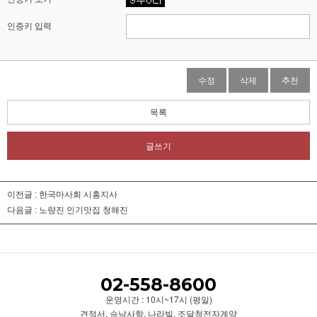
인증키 입력
수정
삭제
추천
목록
글쓰기
이전글 :
한국마사회 시흥지사
다음글 :
노량진 인기맛집 청해진
02-558-8600
운영시간 : 10시~17시 (평일)
견적서, 승낙사항, 나라빌, 조달청전자계약